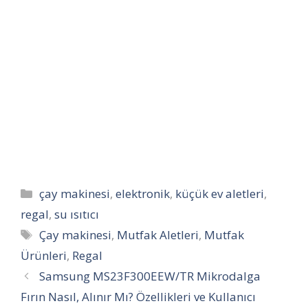
Kategoriler
çay makinesi
,
elektronik
,
küçük ev aletleri
,
regal
,
su ısıtıcı
Etiketler
Çay makinesi
,
Mutfak Aletleri
,
Mutfak
Ürünleri
,
Regal
Samsung MS23F300EEW/TR Mikrodalga
Fırın Nasıl, Alınır Mı? Özellikleri ve Kullanıcı