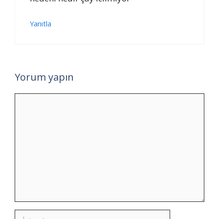
Yanıtla
Yorum yapın
Yorum
İsim