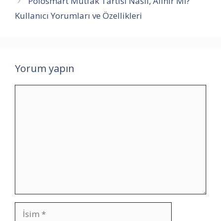
Polosmart Mutfak Tartısı Nasıl, Alınır Mı?
Kullanıcı Yorumları ve Özellikleri
Yorum yapın
Yorum
İsim